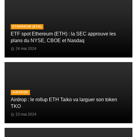
ETHEREUM (ETH)
ETF spot Ethereum (ETH) : la SEC approuve les
plans du NYSE, CBOE et Nasdaq
24 mai 2024
AIRDROP
Airdrop : le rollup ETH Taiko va larguer son token
TKO
23 mai 2024