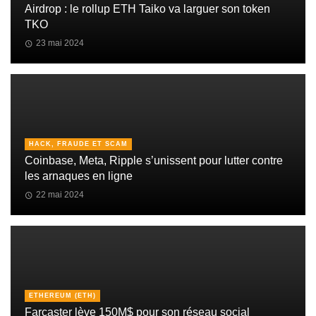
Airdrop : le rollup ETH Taiko va larguer son token
TKO
23 mai 2024
HACK, FRAUDE ET SCAM
Coinbase, Meta, Ripple s’unissent pour lutter contre
les arnaques en ligne
22 mai 2024
ETHEREUM (ETH)
Farcaster lève 150M$ pour son réseau social