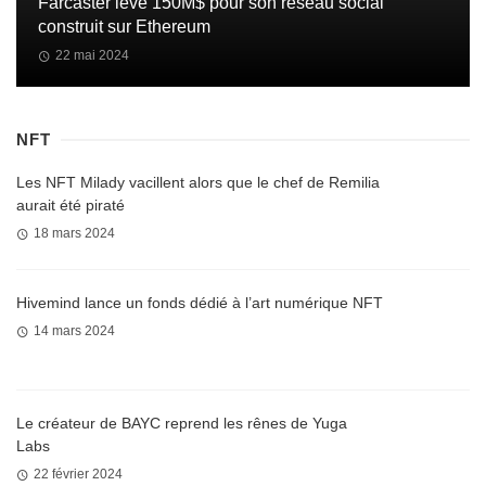
Farcaster lève 150M$ pour son réseau social
construit sur Ethereum
22 mai 2024
NFT
Les NFT Milady vacillent alors que le chef de Remilia
aurait été piraté
18 mars 2024
Hivemind lance un fonds dédié à l’art numérique NFT
14 mars 2024
Le créateur de BAYC reprend les rênes de Yuga
Labs
22 février 2024