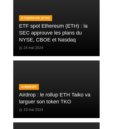
ETHEREUM (ETH)
ETF spot Ethereum (ETH) : la
SEC approuve les plans du
NYSE, CBOE et Nasdaq
24 mai 2024
AIRDROP
Airdrop : le rollup ETH Taiko va
larguer son token TKO
23 mai 2024