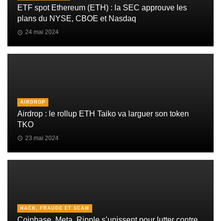
ETF spot Ethereum (ETH) : la SEC approuve les
plans du NYSE, CBOE et Nasdaq
24 mai 2024
AIRDROP
Airdrop : le rollup ETH Taiko va larguer son token
TKO
23 mai 2024
HACK, FRAUDE ET SCAM
Coinbase, Meta, Ripple s’unissent pour lutter contre