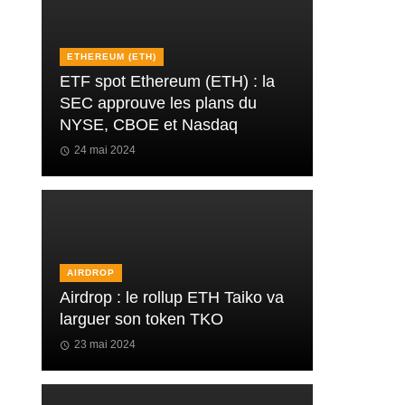
ETHEREUM (ETH)
ETF spot Ethereum (ETH) : la
SEC approuve les plans du
NYSE, CBOE et Nasdaq
24 mai 2024
AIRDROP
Airdrop : le rollup ETH Taiko va
larguer son token TKO
23 mai 2024