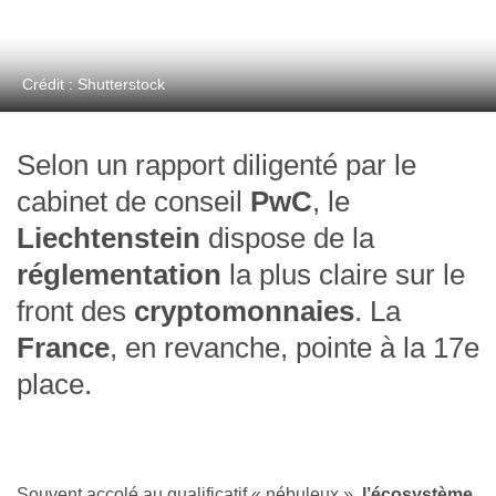
Crédit : Shutterstock
Selon un rapport diligenté par le
cabinet de conseil
PwC
, le
Liechtenstein
dispose de la
réglementation
la plus claire sur le
front des
cryptomonnaies
. La
France
, en revanche, pointe à la 17e
place.
Souvent accolé au qualificatif « nébuleux »,
l’écosystème