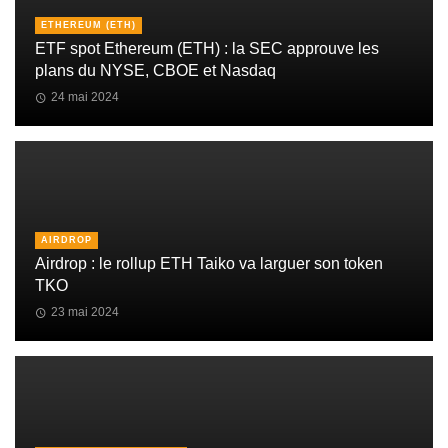
ETHEREUM (ETH)
ETF spot Ethereum (ETH) : la SEC approuve les
plans du NYSE, CBOE et Nasdaq
24 mai 2024
AIRDROP
Airdrop : le rollup ETH Taiko va larguer son token
TKO
23 mai 2024