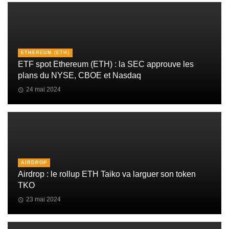
ETHEREUM (ETH)
ETF spot Ethereum (ETH) : la SEC approuve les
plans du NYSE, CBOE et Nasdaq
24 mai 2024
AIRDROP
Airdrop : le rollup ETH Taiko va larguer son token
TKO
23 mai 2024