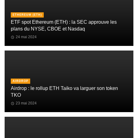
ETHEREUM (ETH)
ETF spot Ethereum (ETH) : la SEC approuve les
plans du NYSE, CBOE et Nasdaq
24 mai 2024
AIRDROP
Airdrop : le rollup ETH Taiko va larguer son token
TKO
23 mai 2024