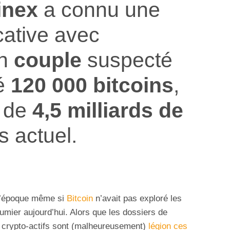
inex
a connu une
cative avec
un
couple
suspecté
né
120 000 bitcoins
,
t de
4,5 milliards de
 actuel.
 à l’époque même si
Bitcoin
n’avait pas exploré les
tumier aujourd’hui. Alors que les dossiers de
 crypto-actifs sont (malheureusement)
légion ces