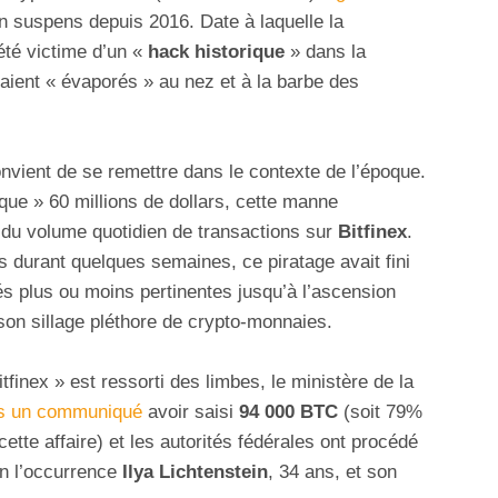
 en suspens depuis 2016. Date à laquelle la
été victime d’un «
hack historique
» dans la
aient « évaporés » au nez et à la barbe des
vient de se remettre dans le contexte de l’époque.
que » 60 millions de dollars, cette manne
 du volume quotidien de transactions sur
Bitfinex
.
as durant quelques semaines, ce piratage avait fini
tés plus ou moins pertinentes jusqu’à l’ascension
 son sillage pléthore de crypto-monnaies.
itfinex » est ressorti des limbes, le ministère de la
s un communiqué
avoir saisi
94 000 BTC
(soit 79%
cette affaire) et les autorités fédérales ont procédé
en l’occurrence
Ilya Lichtenstein
, 34 ans, et son