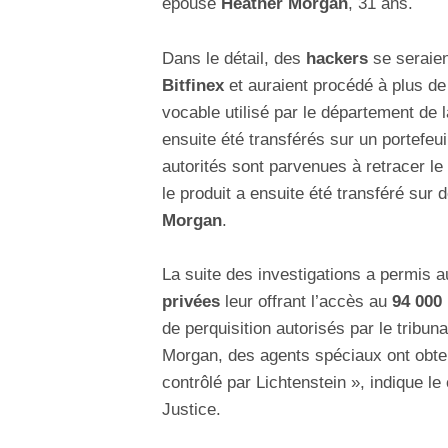
épouse
Heather Morgan
, 31 ans.
Dans le détail, des
hackers
se seraien
Bitfinex
et auraient procédé à plus de
vocable utilisé par le département de 
ensuite été transférés sur un portefeuil
autorités sont parvenues à retracer le
le produit a ensuite été transféré sur 
Morgan
.
La suite des investigations a permis 
privées
leur offrant l’accès au
94 000 
de perquisition autorisés par le tribun
Morgan, des agents spéciaux ont obten
contrôlé par Lichtenstein », indique 
Justice.