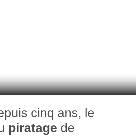
epuis cinq ans, le
au
piratage
de