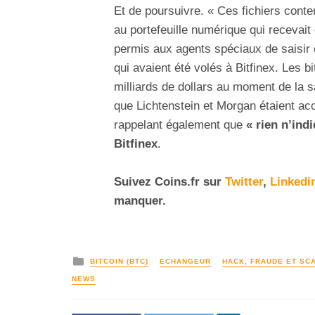
Et de poursuivre. « Ces fichiers cont
au portefeuille numérique qui recevait 
permis aux agents spéciaux de saisir 
qui avaient été volés à Bitfinex. Les b
milliards de dollars au moment de la s
que Lichtenstein et Morgan étaient ac
rappelant également que
« rien n’indi
Bitfinex
.
Suivez
Coins
.fr sur
Twitter
,
Linkedi
manquer.
BITCOIN (BTC)
ECHANGEUR
HACK, FRAUDE ET SC
NEWS