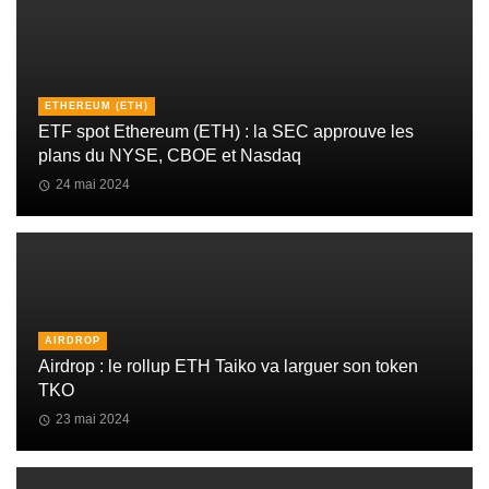
ETHEREUM (ETH)
ETF spot Ethereum (ETH) : la SEC approuve les
plans du NYSE, CBOE et Nasdaq
24 mai 2024
AIRDROP
Airdrop : le rollup ETH Taiko va larguer son token
TKO
23 mai 2024