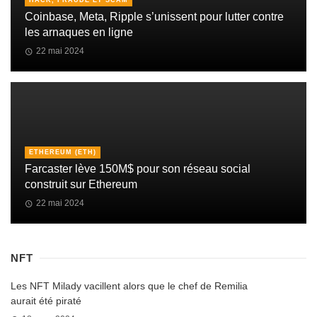
HACK, FRAUDE ET SCAM
Coinbase, Meta, Ripple s’unissent pour lutter contre
les arnaques en ligne
22 mai 2024
ETHEREUM (ETH)
Farcaster lève 150M$ pour son réseau social
construit sur Ethereum
22 mai 2024
NFT
Les NFT Milady vacillent alors que le chef de Remilia
aurait été piraté