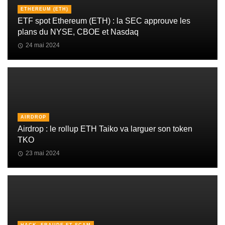
ETHEREUM (ETH)
ETF spot Ethereum (ETH) : la SEC approuve les
plans du NYSE, CBOE et Nasdaq
24 mai 2024
AIRDROP
Airdrop : le rollup ETH Taiko va larguer son token
TKO
23 mai 2024