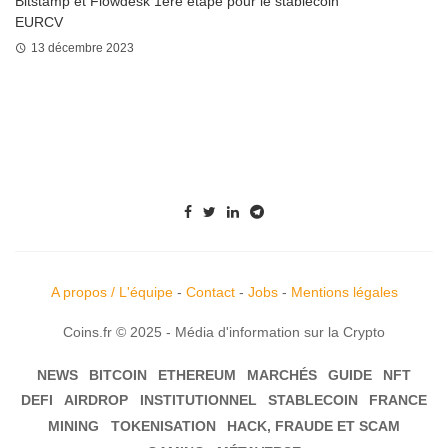
Bitstamp et Flowdesk 1ère étape pour le stablecoin
EURCV
13 décembre 2023
A propos / L'équipe
-
Contact
-
Jobs
-
Mentions légales
Coins.fr © 2025 - Média d'information sur la Crypto
NEWS
BITCOIN
ETHEREUM
MARCHÉS
GUIDE
NFT
DEFI
AIRDROP
INSTITUTIONNEL
STABLECOIN
FRANCE
MINING
TOKENISATION
HACK, FRAUDE ET SCAM