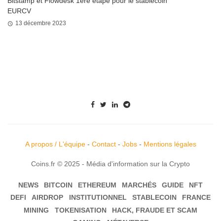
Bitstamp et Flowdesk 1ère étape pour le stablecoin
EURCV
13 décembre 2023
A propos / L'équipe
-
Contact
-
Jobs
-
Mentions légales
Coins.fr © 2025 - Média d'information sur la Crypto
NEWS
BITCOIN
ETHEREUM
MARCHÉS
GUIDE
NFT
DEFI
AIRDROP
INSTITUTIONNEL
STABLECOIN
FRANCE
MINING
TOKENISATION
HACK, FRAUDE ET SCAM