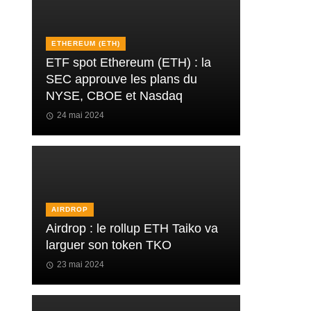
ETHEREUM (ETH)
ETF spot Ethereum (ETH) : la
SEC approuve les plans du
NYSE, CBOE et Nasdaq
24 mai 2024
AIRDROP
Airdrop : le rollup ETH Taiko va
larguer son token TKO
23 mai 2024