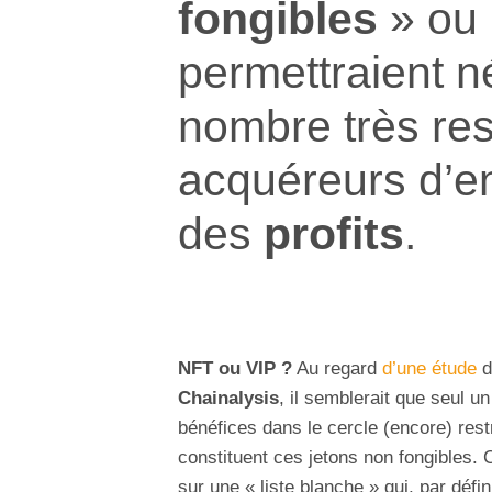
fongibles
» ou
permettraient 
nombre très res
acquéreurs d’en
des
profits
.
NFT ou VIP ?
Au regard
d’une étude
d
Chainalysis
, il semblerait que seul u
bénéfices dans le cercle (encore) re
constituent ces jetons non fongibles. C
sur une « liste blanche » qui, par défin