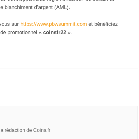
 le blanchiment d’argent (AML).
 vous sur
https://www.pbwsummit.com
et bénéficiez
ode promotionnel «
coinsfr22
».
 la rédaction de Coins.fr