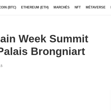
COIN (BTC)
ETHEREUM (ETH)
MARCHÉS
NFT
MÉTAVERSE
hain Week Summit
Palais Brongniart
15