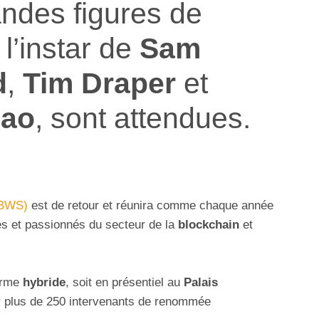
andes figures de
l’instar de
Sam
d
,
Tim Draper
et
hao
, sont attendues.
PBWS)
est de retour et réunira comme chaque année
tes et passionnés du secteur de la
blockchain
et
orme
hybride
, soit en présentiel au
Palais
ler plus de 250 intervenants de renommée