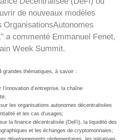
ance Décentralisée (DeFi) ou
ouvrir de nouveaux modèles
s OrganisationsAutonomes
,” a commenté Emmanuel Fenet,
hain Week Summit.
4 grandes thématiques, à savoir :
r l’innovation d’entreprise, la chaîne
té;
 sur les organisations autonomes décentralisées
tialité et les cas d’usages;
sur la finance décentralisée (DeFi), la liquidité des
tographiques et les échanges de cryptomonnaies;
les développements réglementaires, les initiatives