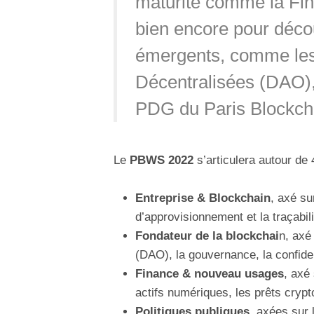
maturité comme la Fin
bien encore pour déc
émergents, comme le
Décentralisées (DAO)
PDG du Paris Blockc
Le
PBWS 2022
s’articulera autour de 
Entreprise & Blockchain
, axé su
d’approvisionnement et la traçabili
Fondateur de la blockchai
n, axé
(DAO), la gouvernance, la confiden
Finance & nouveau usages
, axé 
actifs numériques, les prêts cryp
Politiques publiques
, axées sur 