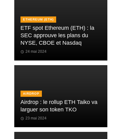
ETHEREUM (ETH)
ETF spot Ethereum (ETH) : la
SEC approuve les plans du
NYSE, CBOE et Nasdaq
24 mai 2024
AIRDROP
Airdrop : le rollup ETH Taiko va
larguer son token TKO
23 mai 2024