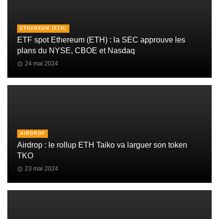
ETHEREUM (ETH)
ETF spot Ethereum (ETH) : la SEC approuve les
plans du NYSE, CBOE et Nasdaq
24 mai 2024
AIRDROP
Airdrop : le rollup ETH Taiko va larguer son token
TKO
23 mai 2024