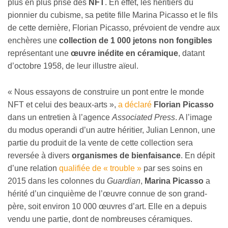
plus en plus prisé des
NFT
. En effet, les héritiers du
pionnier du cubisme, sa petite fille Marina Picasso et le fils
de cette dernière, Florian Picasso, prévoient de vendre aux
enchères une
collection de 1 000 jetons non fongibles
représentant une
œuvre inédite en céramique
, datant
d’octobre 1958, de leur illustre aïeul.
« Nous essayons de construire un pont entre le monde
NFT et celui des beaux-arts »,
a déclaré
Florian Picasso
dans un entretien à l’agence
Associated Press
. A l’image
du modus operandi d’un autre héritier, Julian Lennon, une
partie du produit de la vente de cette collection sera
reversée à divers
organismes de bienfaisance
. En dépit
d’une relation
qualifiée de « trouble »
par ses soins en
2015 dans les colonnes du
Guardian
,
Marina Picasso
a
hérité d’un cinquième de l’œuvre connue de son grand-
père, soit environ 10 000 œuvres d’art. Elle en a depuis
vendu une partie, dont de nombreuses céramiques.