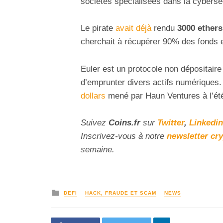
sociétés spécialisées dans la cyberse
Le pirate
avait déjà
rendu
3000 ethers
cherchait à récupérer 90% des fonds
Euler est un protocole non dépositaire
d’emprunter divers actifs numériques. 
dollars
mené par Haun Ventures à l’ét
Suivez
Coins
.fr
sur
Twitter
,
Linkedin
Inscrivez-vous à notre
newsletter cr
semaine.
DEFI
HACK, FRAUDE ET SCAM
NEWS