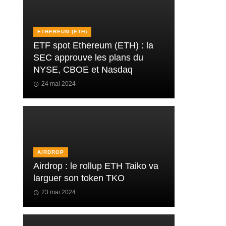
ETHEREUM (ETH)
ETF spot Ethereum (ETH) : la
SEC approuve les plans du
NYSE, CBOE et Nasdaq
24 mai 2024
AIRDROP
Airdrop : le rollup ETH Taiko va
larguer son token TKO
23 mai 2024