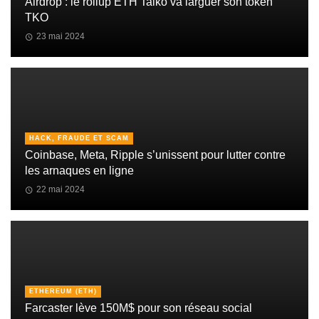
Airdrop : le rollup ETH Taiko va larguer son token
TKO
23 mai 2024
HACK, FRAUDE ET SCAM
Coinbase, Meta, Ripple s’unissent pour lutter contre
les arnaques en ligne
22 mai 2024
ETHEREUM (ETH)
Farcaster lève 150M$ pour son réseau social