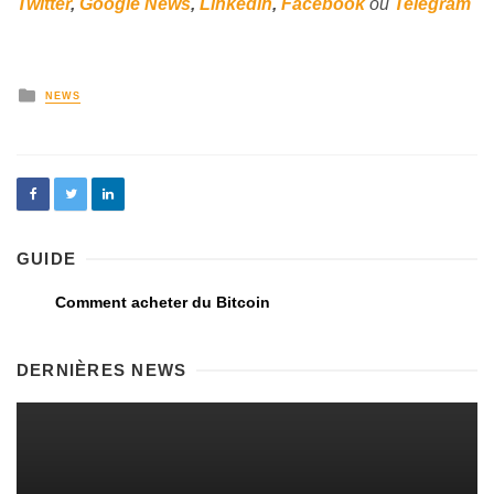
Twitter
,
Google News
,
Linkedin
,
Facebook
ou
Telegram
NEWS
GUIDE
Comment acheter du Bitcoin
DERNIÈRES NEWS