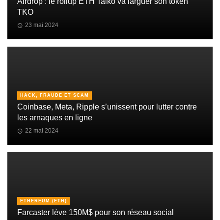
Airdrop : le rollup ETH Taiko va larguer son token
TKO
23 mai 2024
HACK, FRAUDE ET SCAM
Coinbase, Meta, Ripple s’unissent pour lutter contre
les arnaques en ligne
22 mai 2024
ETHEREUM (ETH)
Farcaster lève 150M$ pour son réseau social