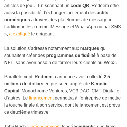
articles de jeu…
En scannant un
code QR
, Redeem offre
aussi la possibilité d’échanger facilement des
actifs
numériques
à travers des plateformes de messagerie
traditionnelles comme iMessage et WhatsApp ou par SMS
»,
a expliqué
le dirigeant.
La solution s’adresse notamment aux
marques
qui
souhaitent créer des
programmes de fidélité
à base de
NFT
, sans avoir besoin de former leurs clients au Web3.
Parallèlement,
Redeem
a annoncé avoir collecté
2,5
millions de dollars
en pre-seed auprès de
Kenetic
Capital
, Monochrome Ventures, VC3 DAO, CMT Digital et
d’autres. Le
financement
permettra à l’entreprise de mettre
la touche finale à son service, dont le lancement est prévu
ce deuxième trimestre.
Toby Rush
a précédemment
fondé
EyeVerify
, une firme