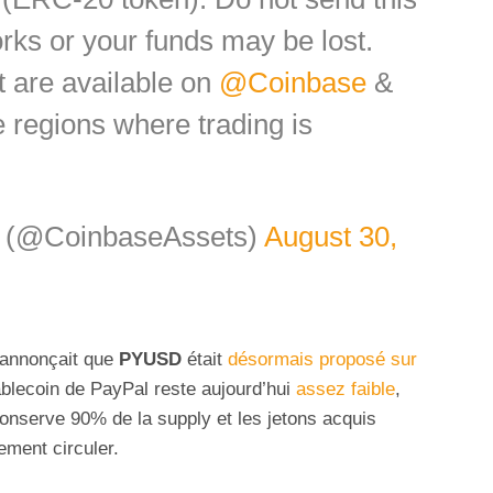
rks or your funds may be lost.
t are available on
@Coinbase
&
e regions where trading is
️ (@CoinbaseAssets)
August 30,
annonçait que
PYUSD
était
désormais proposé sur
ablecoin de PayPal reste aujourd’hui
assez faible
,
onserve 90% de la supply et les jetons acquis
ement circuler.