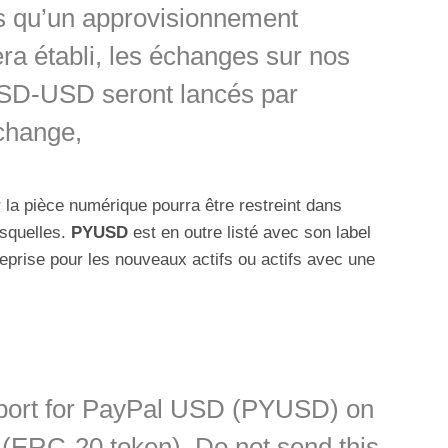
is qu’un approvisionnement
sera établi, les échanges sur nos
USD-USD seront lancés par
xchange,
 la pièce numérique pourra être restreint dans
esquelles.
PYUSD
est en outre listé avec son label
ntreprise pour les nouveaux actifs ou actifs avec une
pport for PayPal USD (PYUSD) on
(ERC-20 token). Do not send this