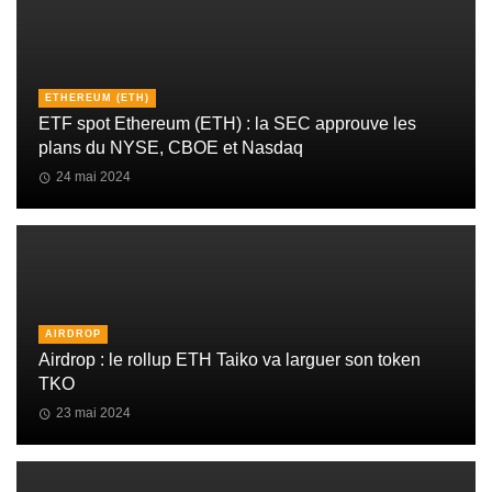
ETHEREUM (ETH)
ETF spot Ethereum (ETH) : la SEC approuve les
plans du NYSE, CBOE et Nasdaq
24 mai 2024
AIRDROP
Airdrop : le rollup ETH Taiko va larguer son token
TKO
23 mai 2024