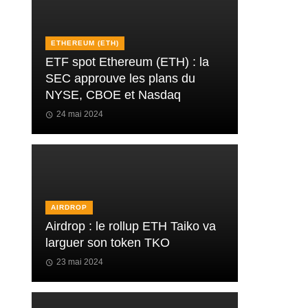
ETHEREUM (ETH)
ETF spot Ethereum (ETH) : la
SEC approuve les plans du
NYSE, CBOE et Nasdaq
24 mai 2024
AIRDROP
Airdrop : le rollup ETH Taiko va
larguer son token TKO
23 mai 2024