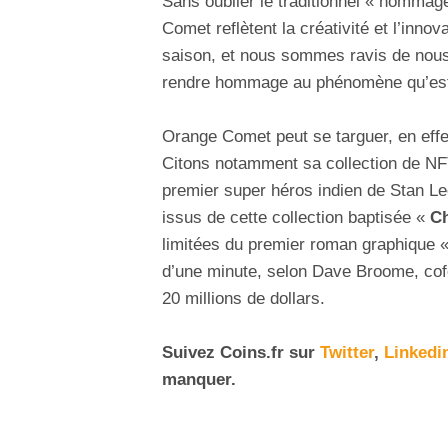
Sans oublier le traditionnel « homma
Comet reflètent la créativité et l’inno
saison, et nous sommes ravis de nous
rendre hommage au phénomène qu’est
Orange Comet peut se targuer, en effe
Citons notamment sa collection de N
premier super héros indien de Stan L
issus de cette collection baptisée «
C
limitées du premier roman graphique «
d’une minute, selon Dave Broome, cofo
20 millions de dollars.
Suivez
Coins
.fr sur
Twitter
,
Linkedi
manquer.