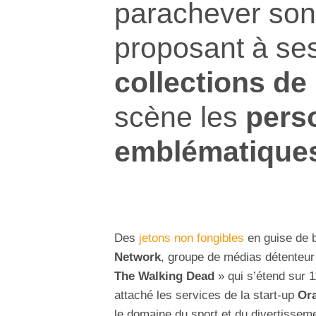
parachever son
proposant à se
collections de
scène les
perso
emblématique
Des
jetons non fongibles
en guise de b
Network
, groupe de médias détenteur
The Walking Dead
» qui s’étend sur 1
attaché les services de la start-up
Or
le domaine du sport et du divertissem