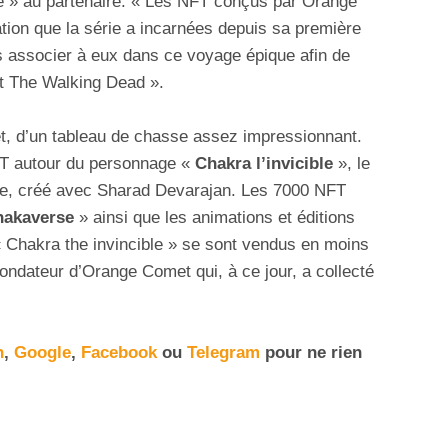
ge » au partenaire. « Les NFT conçus par Orange
vation que la série a incarnées depuis sa première
 associer à eux dans ce voyage épique afin de
 The Walking Dead ».
t, d’un tableau de chasse assez impressionnant.
FT autour du personnage «
Chakra l’invicible
», le
ee, créé avec Sharad Devarajan. Les 7000 NFT
hakaverse
» ainsi que les animations et éditions
 Chakra the invincible » se sont vendus en moins
ndateur d’Orange Comet qui, à ce jour, a collecté
n
,
Google
,
Facebook
ou
Telegram
pour ne rien