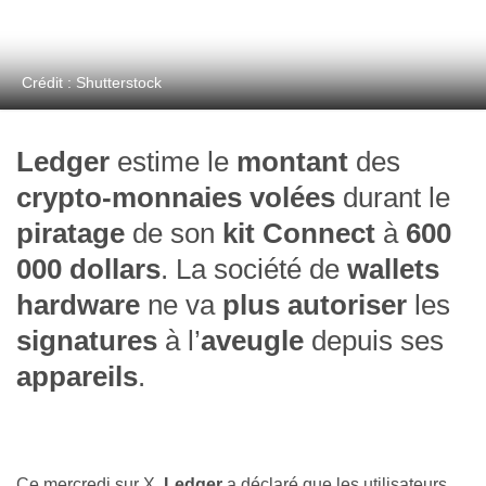
Crédit : Shutterstock
Ledger
estime le
montant
des
crypto-monnaies volées
durant le
piratage
de son
kit Connect
à
600
000 dollars
. La société de
wallets
hardware
ne va
plus autoriser
les
signatures
à l’
aveugle
depuis ses
appareils
.
Ce mercredi sur X,
Ledger
a déclaré que les utilisateurs