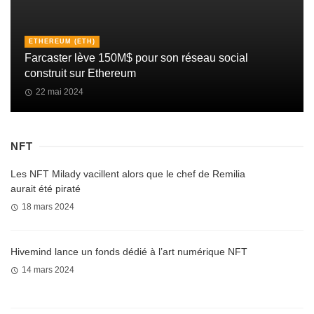
ETHEREUM (ETH)
Farcaster lève 150M$ pour son réseau social
construit sur Ethereum
22 mai 2024
NFT
Les NFT Milady vacillent alors que le chef de Remilia
aurait été piraté
18 mars 2024
Hivemind lance un fonds dédié à l’art numérique NFT
14 mars 2024