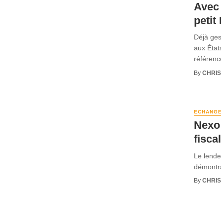
Avec 
petit
Déjà ges
aux État
référence
By
CHRI
ECHANG
Nexo 
fisca
Le lende
démontra
By
CHRI