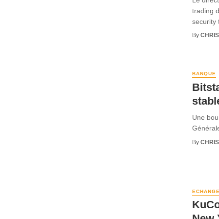
trading 
security 
By
CHRI
BANQUE
Bitst
stab
Une bour
Générale
By
CHRI
ECHANG
KuCoi
New 