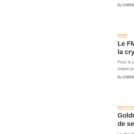
By
CHRI
NEWS
Le FM
la cr
Pour la 
risque po
By
CHRI
INSTITU
Goldm
de se
Le direc