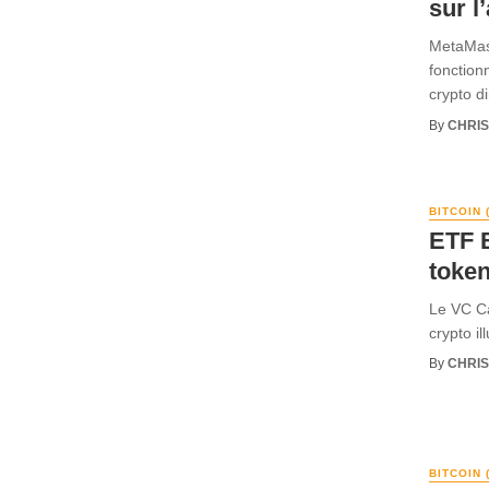
sur l
MetaMask
fonction
crypto d
By
CHRI
BITCOIN 
ETF B
token
Le VC Ca
crypto il
By
CHRI
BITCOIN 