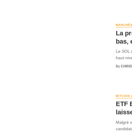
MARCHÉ
La p
bas, 
Le SOL d
haut niv
By
CHRI
BITCOIN 
ETF B
laiss
Malgré s
candidat