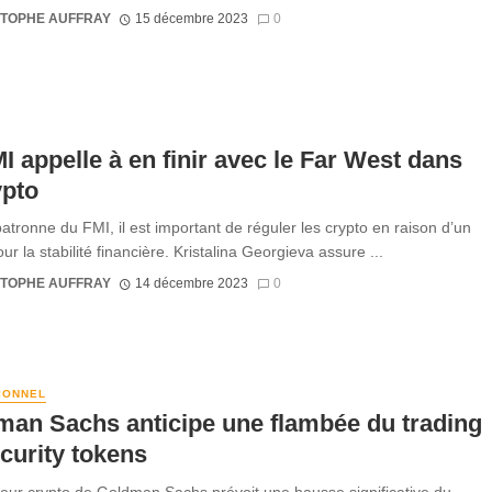
STOPHE AUFFRAY
15 décembre 2023
0
I appelle à en finir avec le Far West dans
ypto
patronne du FMI, il est important de réguler les crypto en raison d’un
ur la stabilité financière. Kristalina Georgieva assure ...
STOPHE AUFFRAY
14 décembre 2023
0
TIONNEL
an Sachs anticipe une flambée du trading
curity tokens
teur crypto de Goldman Sachs prévoit une hausse significative du