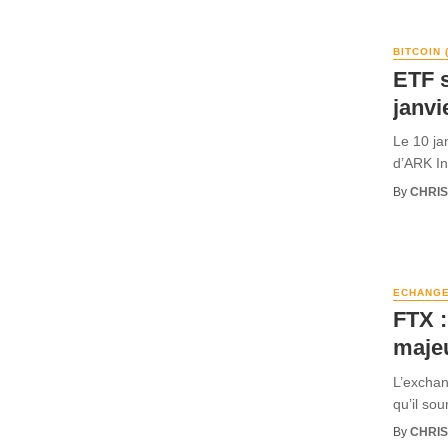
BITCOIN 
ETF s
janvi
Le 10 ja
d’ARK In
By
CHRI
ECHANG
FTX :
maje
L’exchan
qu’il so
By
CHRI