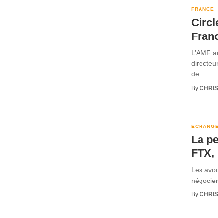
FRANCE
Circl
Franc
L’AMF ac
directeu
de ...
By
CHRI
ECHANG
La p
FTX, 
Les avo
négocier
By
CHRI