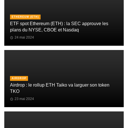
ETHEREUM (ETH)
ETF spot Ethereum (ETH) : la SEC approuve les
plans du NYSE, CBOE et Nasdaq
24 mai 2024
AIRDROP
Airdrop : le rollup ETH Taiko va larguer son token
TKO
23 mai 2024