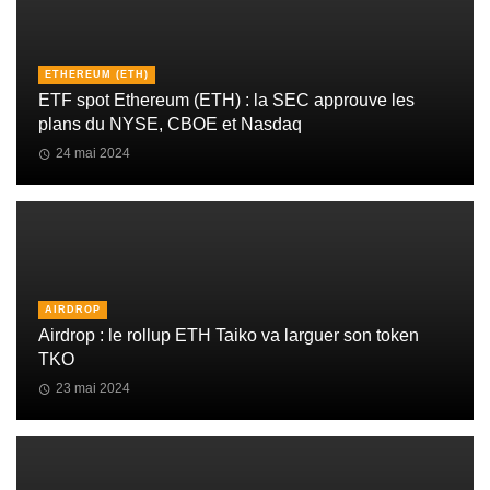
ETHEREUM (ETH)
ETF spot Ethereum (ETH) : la SEC approuve les
plans du NYSE, CBOE et Nasdaq
24 mai 2024
AIRDROP
Airdrop : le rollup ETH Taiko va larguer son token
TKO
23 mai 2024