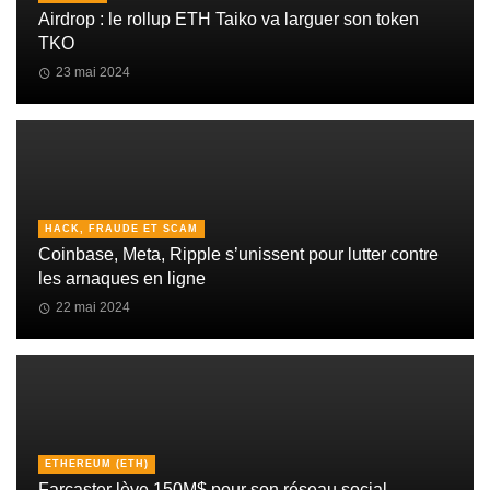
Airdrop : le rollup ETH Taiko va larguer son token
TKO
23 mai 2024
HACK, FRAUDE ET SCAM
Coinbase, Meta, Ripple s’unissent pour lutter contre
les arnaques en ligne
22 mai 2024
ETHEREUM (ETH)
Farcaster lève 150M$ pour son réseau social