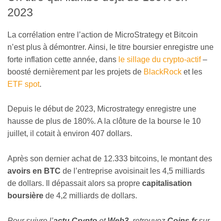
2023
La corrélation entre l’action de MicroStrategy et Bitcoin
n’est plus à démontrer. Ainsi, le titre boursier enregistre une
forte inflation cette année, dans
le sillage du crypto-actif
–
boosté dernièrement par les projets de
BlackRock
et les
ETF spot
.
Depuis le début de 2023, Microstrategy enregistre une
hausse de plus de 180%. A la clôture de la bourse le 10
juillet, il cotait à environ 407 dollars.
Après son dernier achat de 12.333 bitcoins, le montant des
avoirs en BTC
de l’entreprise avoisinait les 4,5 milliards
de dollars. Il dépassait alors sa propre
capitalisation
boursière
de 4,2 milliards de dollars.
Pour suivre l’
actu Crypto
et
Web3
, retrouvez
Coins
.fr
sur