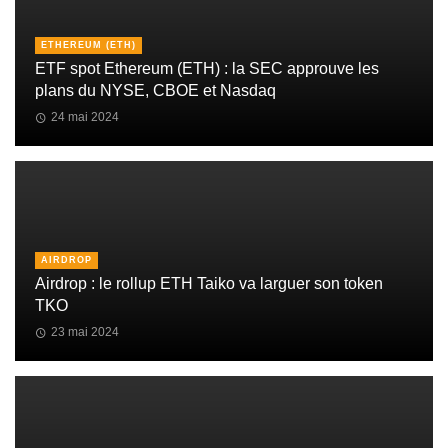
ETHEREUM (ETH)
ETF spot Ethereum (ETH) : la SEC approuve les
plans du NYSE, CBOE et Nasdaq
24 mai 2024
AIRDROP
Airdrop : le rollup ETH Taiko va larguer son token
TKO
23 mai 2024