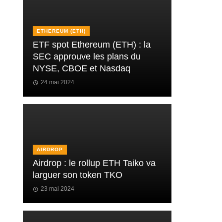
ETHEREUM (ETH)
ETF spot Ethereum (ETH) : la
SEC approuve les plans du
NYSE, CBOE et Nasdaq
24 mai 2024
AIRDROP
Airdrop : le rollup ETH Taiko va
larguer son token TKO
23 mai 2024