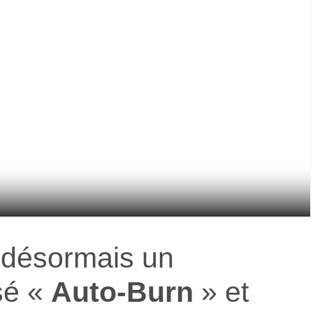
e désormais un
sé «
Auto-Burn
» et