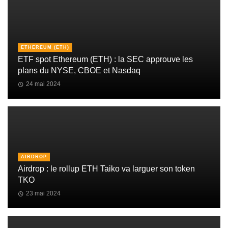
ETHEREUM (ETH)
ETF spot Ethereum (ETH) : la SEC approuve les
plans du NYSE, CBOE et Nasdaq
24 mai 2024
AIRDROP
Airdrop : le rollup ETH Taiko va larguer son token
TKO
23 mai 2024