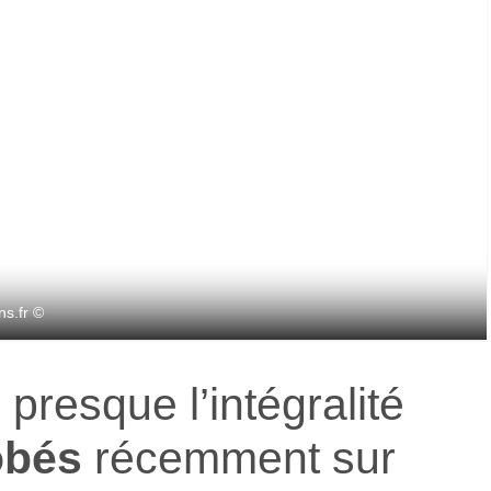
s.fr ©
é
presque l’intégralité
obés
récemment sur