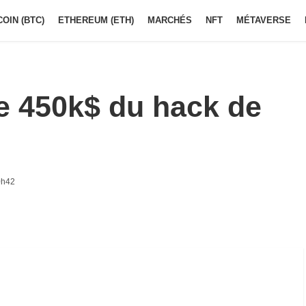
COIN (BTC)
ETHEREUM (ETH)
MARCHÉS
NFT
MÉTAVERSE
e 450k$ du hack de
0h42