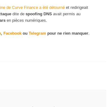
ne de Curve Finance a été détourné
et redirigeait
ttaque
dite de
spoofing DNS
avait permis au
lars
en pièces numériques.
n
,
Facebook
ou
Telegram
pour ne rien manquer
.