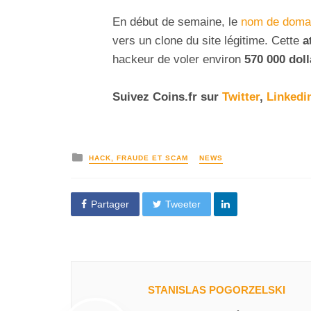
En début de semaine, le
nom de domai
vers un clone du site légitime. Cette
a
hackeur de voler environ
570 000 dol
Suivez
Coins
.fr sur
Twitter
,
Linkedi
HACK, FRAUDE ET SCAM
NEWS
Partager
Tweeter
STANISLAS POGORZELSKI