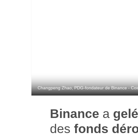
Changpeng Zhao, PDG-fondateur de Binance - Coin
Binance
a
gel
des
fonds dér