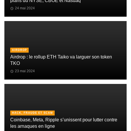
plans du NYSE, CBOE et Nasdaq
24 mai 2024
AIRDROP
Airdrop : le rollup ETH Taiko va larguer son token
TKO
23 mai 2024
HACK, FRAUDE ET SCAM
Coinbase, Meta, Ripple s’unissent pour lutter contre
les arnaques en ligne