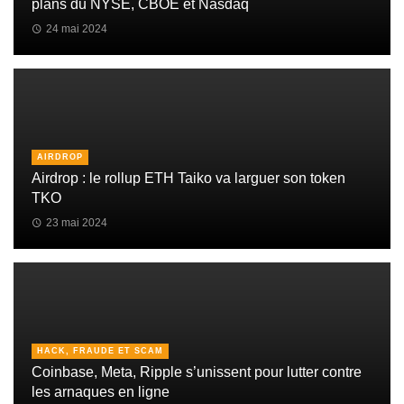
plans du NYSE, CBOE et Nasdaq
24 mai 2024
AIRDROP
Airdrop : le rollup ETH Taiko va larguer son token
TKO
23 mai 2024
HACK, FRAUDE ET SCAM
Coinbase, Meta, Ripple s’unissent pour lutter contre
les arnaques en ligne