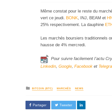
Même constat pour le reste du marché 
vert ce jeudi.
BONK
, INJ, BEAM et
H
25% respectivement. La dauphine
ET
Les marchés boursiers traditionnels o
hausse de 4% mercredi.
Pour suivre facilement l’actu Cr
Linkedin
,
Google
,
Facebook
et
Telegr
BITCOIN (BTC)
MARCHÉS
NEWS
Partager
Tweeter