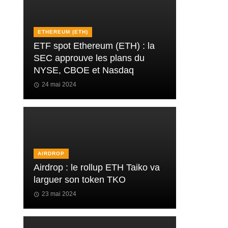
ETHEREUM (ETH)
ETF spot Ethereum (ETH) : la
SEC approuve les plans du
NYSE, CBOE et Nasdaq
24 mai 2024
AIRDROP
Airdrop : le rollup ETH Taiko va
larguer son token TKO
23 mai 2024