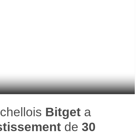
chellois
Bitget
a
stissement
de
30