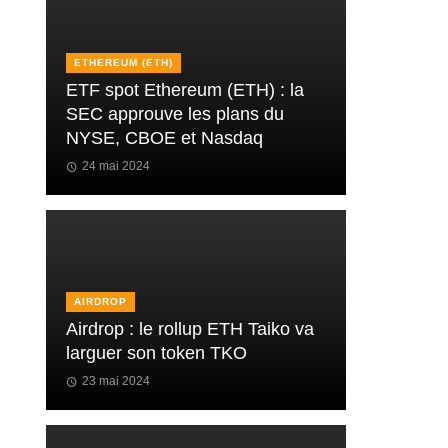
ETHEREUM (ETH)
ETF spot Ethereum (ETH) : la
SEC approuve les plans du
NYSE, CBOE et Nasdaq
24 mai 2024
AIRDROP
Airdrop : le rollup ETH Taiko va
larguer son token TKO
23 mai 2024