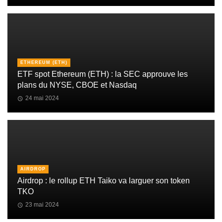
ETHEREUM (ETH)
ETF spot Ethereum (ETH) : la SEC approuve les
plans du NYSE, CBOE et Nasdaq
24 mai 2024
AIRDROP
Airdrop : le rollup ETH Taiko va larguer son token
TKO
23 mai 2024