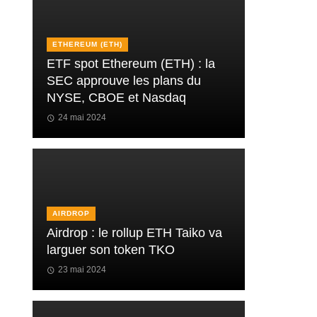
ETHEREUM (ETH)
ETF spot Ethereum (ETH) : la
SEC approuve les plans du
NYSE, CBOE et Nasdaq
24 mai 2024
AIRDROP
Airdrop : le rollup ETH Taiko va
larguer son token TKO
23 mai 2024