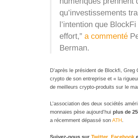
numériques prennent de
qu’investissements tra
l’intention que BlockFi
effort,”
a commenté
Pe
Berman.
D’après le président de Blockfi, Greg C
crypto de son entreprise et « la rigueu
de meilleurs crypto-produits sur le ma
L’association des deux sociétés améri
monnaies pèse aujourd’hui
plus de 25
a récemment dépassé son
ATH
.
Suivez-nous sur
Twitter
,
Facebook
e