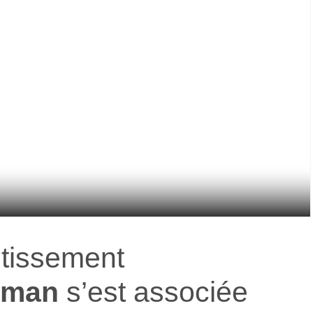
stissement
rman
s’est associée