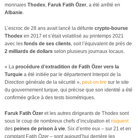
monnaies
Thodex
,
Faruk Fatih Özer
, a été arrêté en
Albanie
.
L’escroc de 28 ans avait lancé la défunte
crypto-bourse
Thodex
en 2017 et s’était volatilisé au printemps 2021
avec les
fonds de ses clients
, soit l’équivalent de près de
2 milliards de dollars
selon plusieurs journaux locaux.
« La
procédure d’extradition de Fatih Özer vers la
Turquie
a été initiée par le département Interpol de la
Direction générale de la sécurité »,
peut-on lire
sur le site
du gouvernement turque, qui précise que son identité a été
confirmée grâce à des tests biométriques.
Faruk Fatih Özer
et les autres dirigeants de Thodex sont
sous le coup de nombreux chefs d’inculpation et
risquent
des
peines de prison à vie
. Six d’entre eux – sur 21 et en
comptant Fatih Özer – sont aujourd’hui derrière les