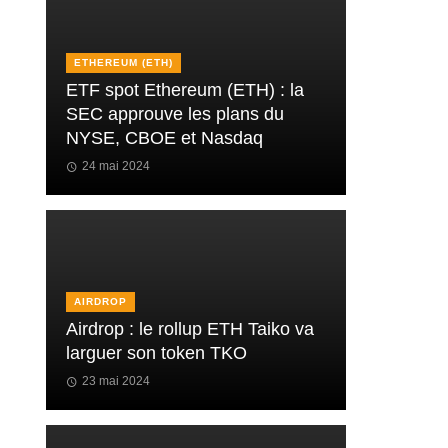
ETHEREUM (ETH)
ETF spot Ethereum (ETH) : la
SEC approuve les plans du
NYSE, CBOE et Nasdaq
24 mai 2024
AIRDROP
Airdrop : le rollup ETH Taiko va
larguer son token TKO
23 mai 2024