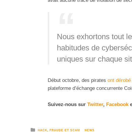
avait aucune trace de violation de séc
Nous exhortons tout l
habitudes de cybersécu
uniques sur chaque site
Début octobre, des pirates
ont dérobé
plateforme d’échange concurrente Co
Suivez-nous sur
Twitter
,
Facebook
e
HACK, FRAUDE ET SCAM
NEWS