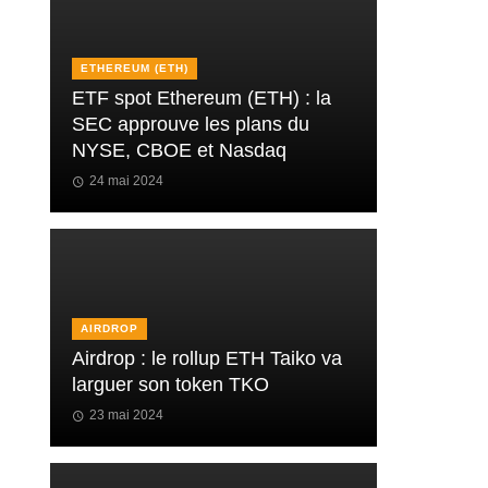
ETHEREUM (ETH)
ETF spot Ethereum (ETH) : la
SEC approuve les plans du
NYSE, CBOE et Nasdaq
24 mai 2024
AIRDROP
Airdrop : le rollup ETH Taiko va
larguer son token TKO
23 mai 2024