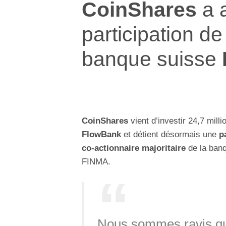
CoinShares
a 
participation d
banque suisse
CoinShares
vient d’investir 24,7 mil
FlowBank
et détient désormais une
pa
co-actionnaire majoritaire
de la banq
FINMA.
Nous sommes ravis qu