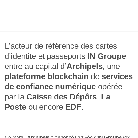
L’acteur de référence des cartes
d’identité et passeports
IN Groupe
entre au capital d’
Archipels
, une
plateforme blockchain
de
services
de confiance numérique
opérée
par la
Caisse des Dépôts
,
La
Poste
ou encore
EDF
.
Ce mardi,
Archipels
a annoncé l’arrivée d’
IN Groupe
(ex