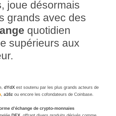
s, joue désormais
es grands avec des
hange
quotidien
re supérieurs aux
ur.
e,
dYdX
est soutenu par les plus grands acteurs de
m
,
a16z
ou encore les cofondateurs de Coinbase.
forme d’échange de crypto-monnaies
ppelée
DEX
, offrant divers produits dérivés comme