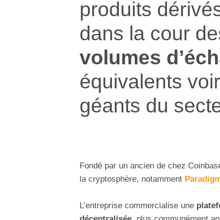
produits dérivé
dans la cour d
volumes d’éc
équivalents voi
géants du secte
Fondé par un ancien de chez Coinbas
la cryptosphère, notamment
Paradig
L’entreprise commercialise une
plate
décentralisée
, plus communément a