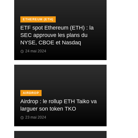
ETHEREUM (ETH)
ETF spot Ethereum (ETH) : la
SEC approuve les plans du
NYSE, CBOE et Nasdaq
24 mai 2024
AIRDROP
Airdrop : le rollup ETH Taiko va
larguer son token TKO
23 mai 2024