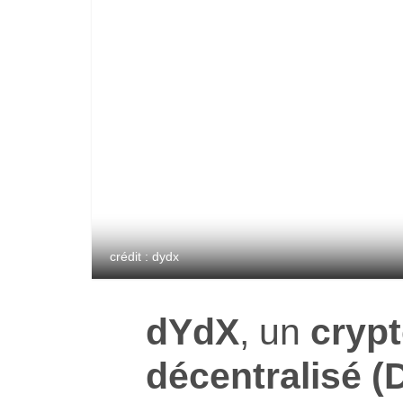
crédit : dydx
dYdX
, un
cryp
décentralisé (