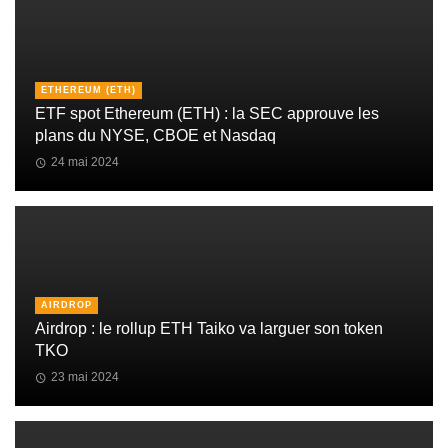
ETHEREUM (ETH)
ETF spot Ethereum (ETH) : la SEC approuve les
plans du NYSE, CBOE et Nasdaq
24 mai 2024
AIRDROP
Airdrop : le rollup ETH Taiko va larguer son token
TKO
23 mai 2024