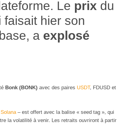
lateforme. Le
prix
du
i faisait hier son
nbase, a
explosé
sté
Bonk (BONK)
avec des paires
USDT
, FDUSD et
n
Solana
– est offert avec la balise « seed tag », qui
e la volatilité à venir. Les retraits ouvriront à partir