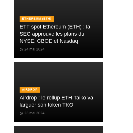
ETHEREUM (ETH)
ETF spot Ethereum (ETH) : la
SEC approuve les plans du
NYSE, CBOE et Nasdaq
24 mai 2024
AIRDROP
Airdrop : le rollup ETH Taiko va
larguer son token TKO
23 mai 2024