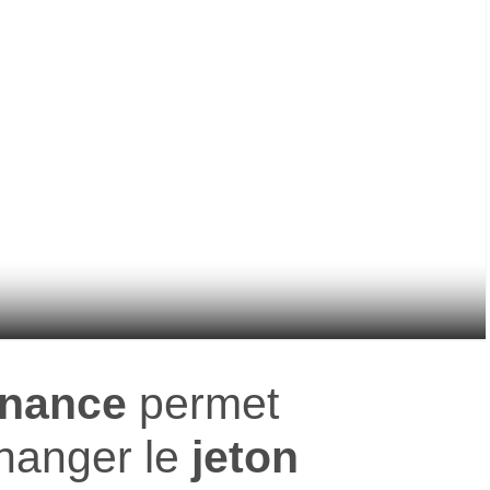
inance
permet
hanger le
jeton