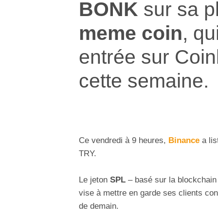
BONK
sur sa p
meme coin
, qu
entrée sur Coi
cette semaine.
Ce vendredi à 9 heures,
Binance
a li
TRY.
Le jeton
SPL
– basé sur la blockchai
vise à mettre en garde ses clients contr
de demain.