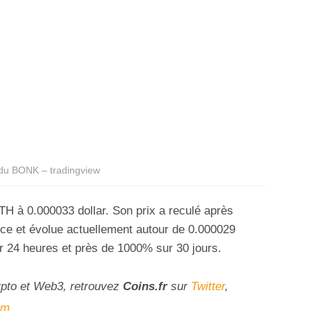
du BONK – tradingview
H à 0.000033 dollar. Son prix a reculé après
nce et évolue actuellement autour de 0.000029
r 24 heures et près de 1000% sur 30 jours.
ypto et Web3, retrouvez
Coins
.fr
sur
Twitter
,
am